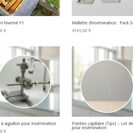
m hiverné F1
Mallette d’insémination : Pack S
00
€
4165,00
€
 à aiguillon pour insémination
Pointes capillaire (Tips) – Lot d
pour insémination
40
€