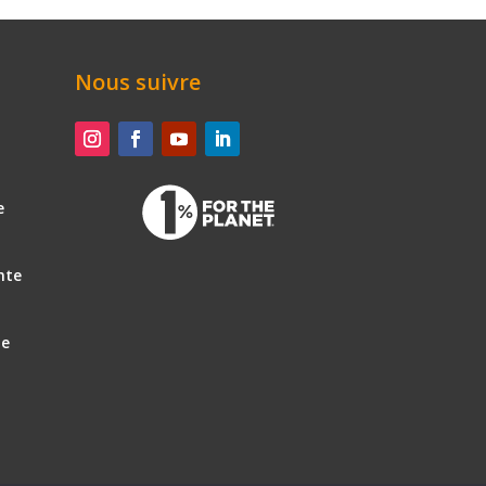
Nous suivre
e
nte
le