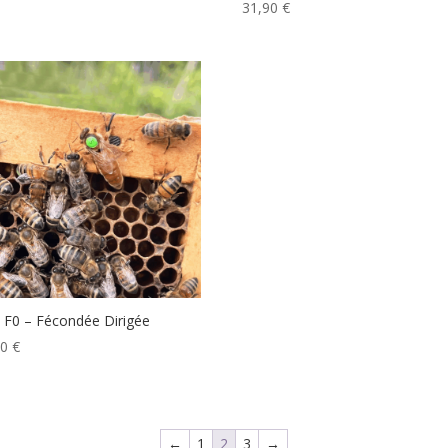
31,90
€
 F0 – Fécondée Dirigée
00
€
←
1
2
3
→